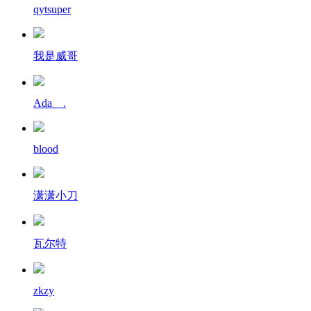
qytsuper
我是威哥
Ada__.
blood
潇潇小刀
瓦尔特
zkzy