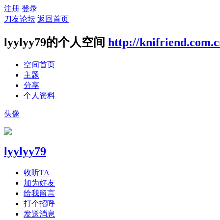
注册
登录
刀友论坛
返回首页
lyylyy79的个人空间
http://knifriend.com.
空间首页
主题
分享
个人资料
头像
lyylyy79
收听TA
加为好友
给我留言
打个招呼
发送消息