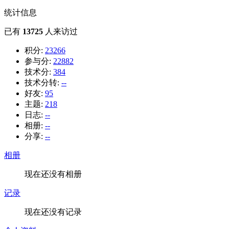
统计信息
已有
13725
人来访过
积分:
23266
参与分:
22882
技术分:
384
技术分转:
--
好友:
95
主题:
218
日志:
--
相册:
--
分享:
--
相册
现在还没有相册
记录
现在还没有记录