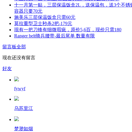
十一月第一贴，三层保温饭盒2L，送保温包，送3个不锈
容器只要70元
施美乐三层保温饭盒只需60元
莫拉重型卫士秒杀2把-179元
现有一把刀锋有细微瑕疵，原价5,6百，现价只需180
Ranger belt骑兵腰带-最后尾单 数量有限
留言板
全部
现在还没有留言
好友
fywyf
乌苏里江
梦渺如烟