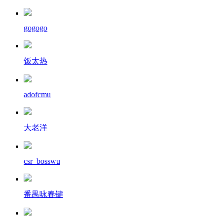
gogogo
饭太热
adofcmu
大老洋
csr_bosswu
番禺咏春键