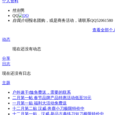
个人资料
性别
男
QQ
自我介绍
报名团购，或是商务活动，请联系QQ52061580
查看全部个
动态
现在还没有动态
分享
日志
现在还没有日志
主题
户外速干t恤免费送，需要的联系
二月第一帖 春节品牌产品特惠活动低至59元
一月第一贴 福利大活动免费送
十二月第二贴 汉威-奔鹿小刀极限特价中
十二月第一贴，汉威-新品古典练习短刀极限特价中