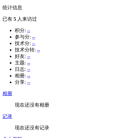
统计信息
已有
5
人来访过
积分:
--
参与分:
--
技术分:
--
技术分转:
--
好友:
--
主题:
--
日志:
--
相册:
--
分享:
--
相册
现在还没有相册
记录
现在还没有记录