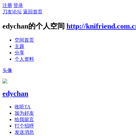
注册
登录
刀友论坛
返回首页
edychan的个人空间
http://knifriend.com.
空间首页
主题
分享
个人资料
头像
edychan
收听TA
加为好友
给我留言
打个招呼
发送消息