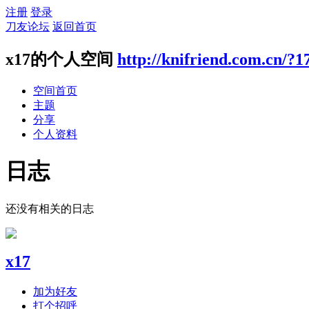
注册
登录
刀友论坛
返回首页
x17的个人空间
http://knifriend.com.cn/?1
空间首页
主题
分享
个人资料
日志
还没有相关的日志
x17
加为好友
打个招呼