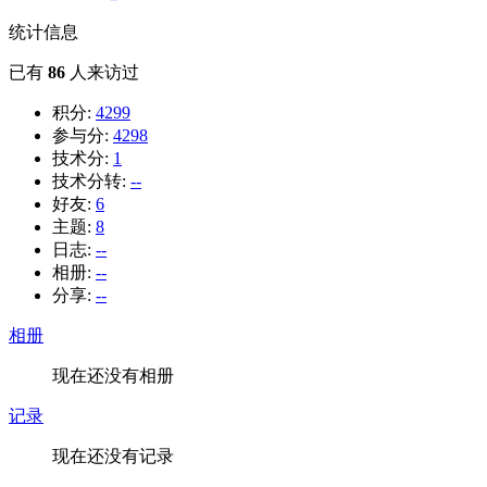
统计信息
已有
86
人来访过
积分:
4299
参与分:
4298
技术分:
1
技术分转:
--
好友:
6
主题:
8
日志:
--
相册:
--
分享:
--
相册
现在还没有相册
记录
现在还没有记录