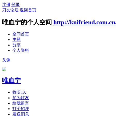
注册
登录
刀友论坛
返回首页
唯血宁的个人空间
http://knifriend.com.c
空间首页
主题
分享
个人资料
头像
唯血宁
收听TA
加为好友
给我留言
打个招呼
发送消息