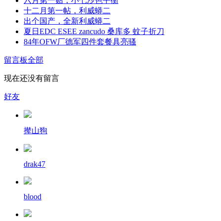
六月第一贴，小七沙色平衡
十二月第一帖，利威蟒二
出个国产，全新利威蟒二
夏日EDC ESEE zancudo 桑库多 蚊子折刀
84年OFW厂德军四件套餐具亮骚
留言板
全部
现在还没有留言
好友
撵山狗
drak47
blood