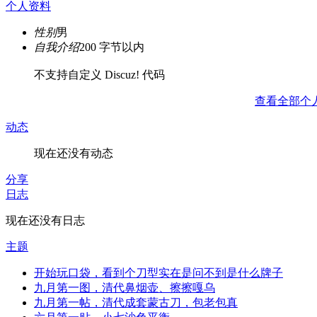
个人资料
性别
男
自我介绍
200 字节以内
不支持自定义 Discuz! 代码
查看全部个
动态
现在还没有动态
分享
日志
现在还没有日志
主题
开始玩口袋，看到个刀型实在是问不到是什么牌子
九月第一图，清代鼻烟壶、擦擦嘎乌
九月第一帖，清代成套蒙古刀，包老包真