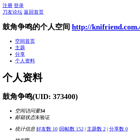
注册
登录
刀友论坛
返回首页
鼓角争鸣的个人空间
http://knifriend.com
空间首页
主题
分享
个人资料
个人资料
鼓角争鸣
(UID: 373400)
空间访问量
34
邮箱状态
未验证
统计信息
好友数 10
|
回帖数 152
|
主题数 2
|
分享数 0