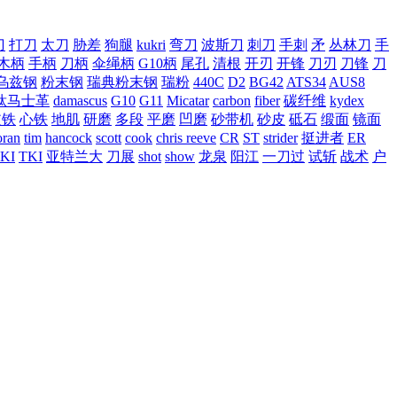
刀
打刀
太刀
胁差
狗腿
kukri
弯刀
波斯刀
刺刀
手刺
矛
丛林刀
手
木柄
手柄
刀柄
伞绳柄
G10柄
尾孔
清根
开刃
开锋
刀刃
刀锋
刀
乌兹钢
粉末钢
瑞典粉末钢
瑞粉
440C
D2
BG42
ATS34
AUS8
钛马士革
damascus
G10
G11
Micatar
carbon
fiber
碳纤维
kydex
皮铁
心铁
地肌
研磨
多段
平磨
凹磨
砂带机
砂皮
砥石
缎面
镜面
ran
tim
hancock
scott
cook
chris reeve
CR
ST
strider
挺进者
ER
KI
TKI
亚特兰大
刀展
shot
show
龙泉
阳江
一刀过
试斩
战术
户