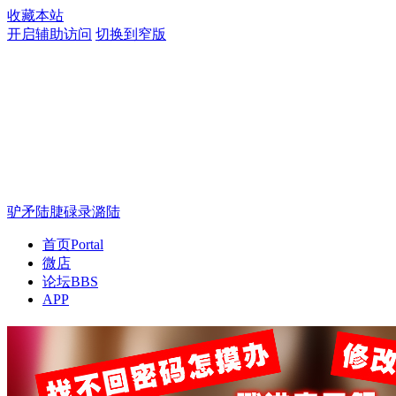
收藏本站
开启辅助访问
切换到窄版
驴矛陆脻碌录潞陆
首页
Portal
微店
论坛
BBS
APP