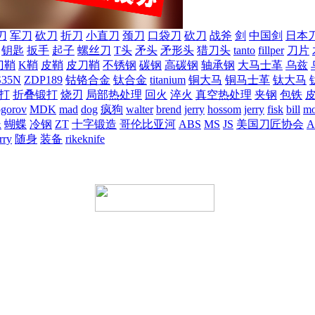
刀
军刀
砍刀
折刀
小直刀
颈刀
口袋刀
砍刀
战斧
剑
中国剑
日本
钥匙
扳手
起子
螺丝刀
T头
矛头
矛形头
猎刀头
tanto
fillper
刀片
刀鞘
K鞘
皮鞘
皮刀鞘
不锈钢
碳钢
高碳钢
轴承钢
大马士革
乌兹
S35N
ZDP189
钴铬合金
钛合金
titanium
铜大马
铜马士革
钛大马
打
折叠锻打
烧刃
局部热处理
回火
淬火
真空热处理
夹钢
包铁
ogorov
MDK
mad
dog
疯狗
walter
brend
jerry
hossom
jerry
fisk
bill
mo
蛛
蝴蝶
冷钢
ZT
十字锻造
哥伦比亚河
ABS
MS
JS
美国刀匠协会
A
rry
随身
装备
rikeknife