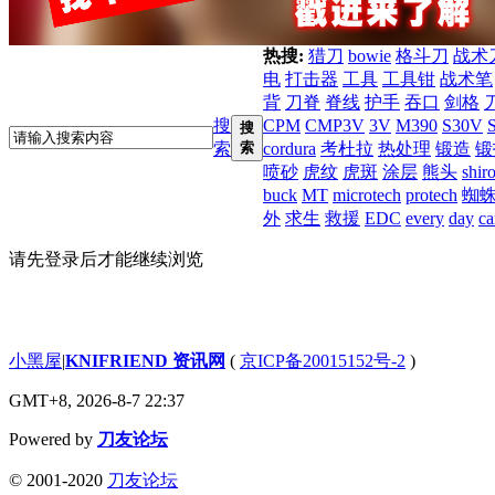
热搜:
猎刀
bowie
格斗刀
战术
电
打击器
工具
工具钳
战术笔
背
刀脊
脊线
护手
吞口
剑格
搜
CPM
CMP3V
3V
M390
S30V
搜
索
索
cordura
考杜拉
热处理
锻造
锻
喷砂
虎纹
虎斑
涂层
熊头
shir
buck
MT
microtech
protech
蜘
外
求生
救援
EDC
every
day
ca
请先登录后才能继续浏览
小黑屋
|
KNIFRIEND 资讯网
(
京ICP备20015152号-2
)
GMT+8, 2026-8-7 22:37
Powered by
刀友论坛
© 2001-2020
刀友论坛