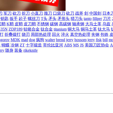
刀
军刀
砍刀
折刀
小直刀
颈刀
口袋刀
砍刀
战斧
剑
中国剑
日本
钥匙
扳手
起子
螺丝刀
T头
矛头
矛形头
猎刀头
tanto
fillper
刀片
刀鞘
K鞘
皮鞘
皮刀鞘
不锈钢
碳钢
高碳钢
轴承钢
大马士革
乌兹
S35N
ZDP189
钴铬合金
钛合金
titanium
铜大马
铜马士革
钛大马
打
折叠锻打
烧刃
局部热处理
回火
淬火
真空热处理
夹钢
包铁
ogorov
MDK
mad
dog
疯狗
walter
brend
jerry
hossom
jerry
fisk
bill
mo
蛛
蝴蝶
冷钢
ZT
十字锻造
哥伦比亚河
ABS
MS
JS
美国刀匠协会
A
rry
随身
装备
rikeknife