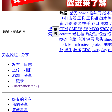
热搜:
猎刀
bowie
格斗刀
战术
电
打击器
工具
工具钳
战术笔
背
刀脊
脊线
护手
吞口
剑格
搜
CPM
CMP3V
3V
M390
S30V
搜
索
索
cordura
考杜拉
热处理
锻造
锻
喷砂
虎纹
虎斑
涂层
熊头
shir
buck
MT
microtech
protech
蜘
外
求生
救援
EDC
every
day
ca
刀友论坛
›
分享
发布
日志
上传
相册
添加
分享
记录
{userpanelarea2}
好友的分享
我的分享
随便看看