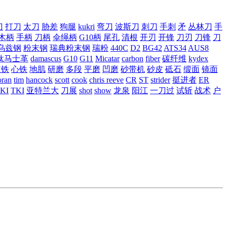
刀
打刀
太刀
胁差
狗腿
kukri
弯刀
波斯刀
刺刀
手刺
矛
丛林刀
手
木柄
手柄
刀柄
伞绳柄
G10柄
尾孔
清根
开刃
开锋
刀刃
刀锋
刀
乌兹钢
粉末钢
瑞典粉末钢
瑞粉
440C
D2
BG42
ATS34
AUS8
钛马士革
damascus
G10
G11
Micatar
carbon
fiber
碳纤维
kydex
皮铁
心铁
地肌
研磨
多段
平磨
凹磨
砂带机
砂皮
砥石
缎面
镜面
ran
tim
hancock
scott
cook
chris reeve
CR
ST
strider
挺进者
ER
KI
TKI
亚特兰大
刀展
shot
show
龙泉
阳江
一刀过
试斩
战术
户