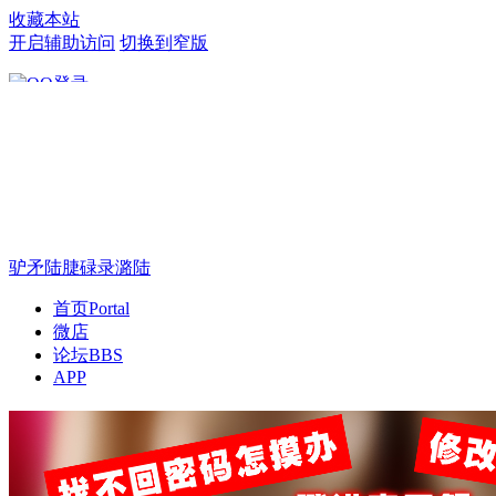
收藏本站
开启辅助访问
切换到窄版
只需一步，快速开始
驴矛陆脻碌录潞陆
首页
Portal
微店
论坛
BBS
APP