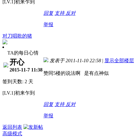
[LV.1]初来乍到
回复
支持
反对
举报
对刀唱歌的猪
TA的每日心情
发表于 2011-11-10 22:58
|
显示全部楼层
开心
2015-11-7 11:38
赞同5楼的说法啊 是有点神似
签到天数: 2 天
[LV.1]初来乍到
回复
支持
反对
举报
返回列表
高级模式