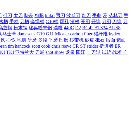
刀
打刀
太刀
胁差
狗腿
kukri
弯刀
波斯刀
刺刀
手刺
矛
丛林刀
手
木柄
手柄
刀柄
伞绳柄
G10柄
尾孔
清根
开刃
开锋
刀刃
刀锋
刀
乌兹钢
粉末钢
瑞典粉末钢
瑞粉
440C
D2
BG42
ATS34
AUS8
钛马士革
damascus
G10
G11
Micatar
carbon
fiber
碳纤维
kydex
皮铁
心铁
地肌
研磨
多段
平磨
凹磨
砂带机
砂皮
砥石
缎面
镜面
ran
tim
hancock
scott
cook
chris reeve
CR
ST
strider
挺进者
ER
KI
TKI
亚特兰大
刀展
shot
show
龙泉
阳江
一刀过
试斩
战术
户