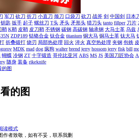
刀
军刀
砍刀
折刀
小直刀
颈刀
口袋刀
砍刀
战斧
剑
中国剑
日本
钥匙
扳手
起子
螺丝刀
T头
矛头
矛形头
猎刀头
tanto
fillper
刀片
刀鞘
K鞘
皮鞘
皮刀鞘
不锈钢
碳钢
高碳钢
轴承钢
大马士革
乌兹
S35N
ZDP189
钴铬合金
钛合金
titanium
铜大马
铜马士革
钛大马
打
折叠锻打
烧刃
局部热处理
回火
淬火
真空热处理
夹钢
包铁
ogorov
MDK
mad
dog
疯狗
walter
brend
jerry
hossom
jerry
fisk
bill
mo
蛛
蝴蝶
冷钢
ZT
十字锻造
哥伦比亚河
ABS
MS
JS
美国刀匠协会
A
rry
随身
装备
rikeknife
看的图
们看的图
阅读模式
，向原图作者致敬，如有不妥，联系我删