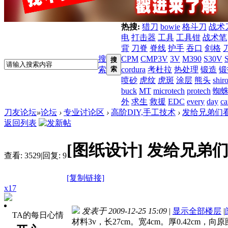
热搜:
猎刀
bowie
格斗刀
战术
电
打击器
工具
工具钳
战术笔
背
刀脊
脊线
护手
吞口
剑格
搜
CPM
CMP3V
3V
M390
S30V
搜
索
索
cordura
考杜拉
热处理
锻造
锻
喷砂
虎纹
虎斑
涂层
熊头
shir
buck
MT
microtech
protech
蜘
外
求生
救援
EDC
every
day
ca
刀友论坛
»
论坛
›
专业讨论区
›
高阶DIY,手工技术
›
发给兄弟们
返回列表
[图纸设计]
发给兄弟
查看:
3529
|
回复:
9
[复制链接]
x17
发表于 2009-12-25 15:09
|
显示全部楼层
|
TA的每日心情
材料3v，长27cm。宽4cm。厚0.42cm