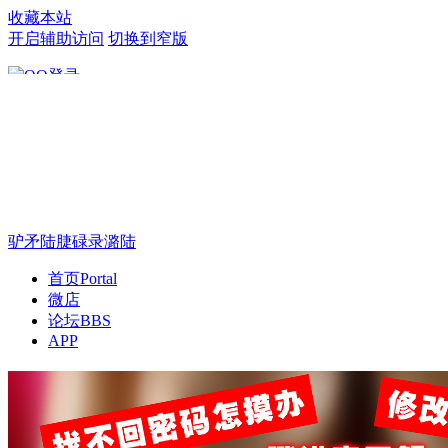
收藏本站
开启辅助访问
切换到窄版
只需一步，快速开始
驴矛陆脻碌录潞陆
首页
Portal
微店
论坛
BBS
APP