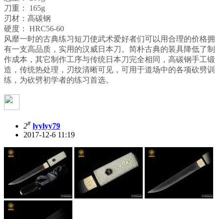
刀重： 165g
刃材：高碳钢
硬度： HRC56-60
风靡一时的古典练习短刀使武术爱好者们可以用合理的价格拥
有一支高品质，实用的汉威日本刀。简朴古典的装具降低了制
作成本，其它制作工序与传统日本刀完全相同，高碳钢手工锻
造，传统热处理，刃纹清晰可见，可用于道场中的各项砍劈训
练，为砍劈初学者的练习首选。
#
2
lyylyy79
2017-12-6 11:19