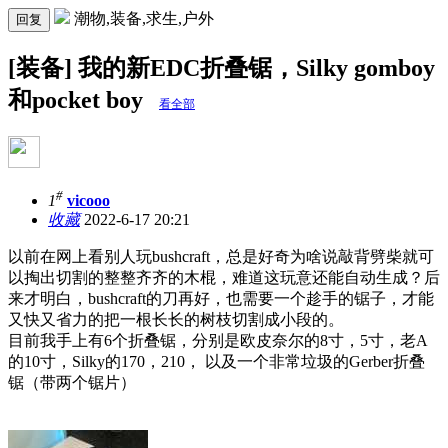
潮物,装备,求生,户外
回复
[装备] 我的新EDC折叠锯，Silky gomboy
和pocket boy
看全部
#
1
vicooo
收藏
2022-6-17 20:21
以前在网上看别人玩bushcraft，总是好奇为啥说敲背劈柴就可
以掏出切割的整整齐齐的木棍，难道这玩意还能自动生成？后
来才明白，bushcraft的刀再好，也需要一个趁手的锯子，才能
又快又省力的把一根长长的树枝切割成小段的。
目前我手上有6个折叠锯，分别是欧皮奈尔的8寸，5寸，老A
的10寸，Silky的170，210， 以及一个非常垃圾的Gerber折叠
锯（带两个锯片）