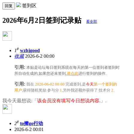
签到区
回复
2026年6月2日签到记录贴
看全部
#
1
wzhjgood
收藏
2026-6-2 00:00
引用:
本贴是论坛每日签到系统在每天的第一位签到者签到时
所自动生成的,如果您还未签到,
请点此
进行签到的操作.
引用:
我在
2026-06-02 00:00
完成签到,是
今天
第一个签到的
用户
,获得随机奖励
参与分
1
,另外我还额外获得了
技术分
2
.
我今天最想说:「
该会员没有填写今日想说内容.
」.
#
2
to撵go行动
2026-6-2 00:01