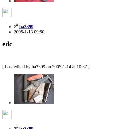
#
2
ba3399
2005-1-13 09:50
edc
[ Last edited by ba3399 on 2005-1-14 at 10:37 ]
#
3
ba3399