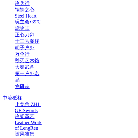
冷兵行
钢铁之心
Steel Heart
玩主会•39℃
烧物志
正心刀剑
十三号阁楼
胡子户外
万全行
秒刃艺术馆
大秦武备
第一户外名
品
物研志
中流砥柱
止戈舍 ZHI-
GE Swords
冷韧革艺
Leather Work
of LengRen
随风雅集