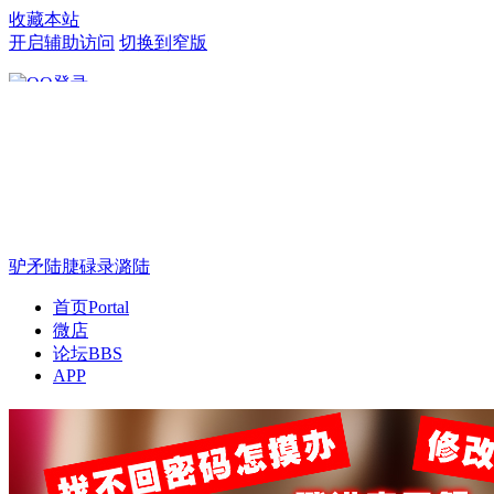
收藏本站
开启辅助访问
切换到窄版
只需一步，快速开始
驴矛陆脻碌录潞陆
首页
Portal
微店
论坛
BBS
APP