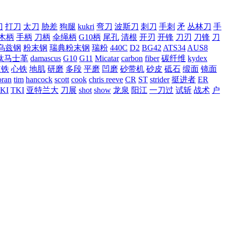
刀
打刀
太刀
胁差
狗腿
kukri
弯刀
波斯刀
刺刀
手刺
矛
丛林刀
手
木柄
手柄
刀柄
伞绳柄
G10柄
尾孔
清根
开刃
开锋
刀刃
刀锋
刀
乌兹钢
粉末钢
瑞典粉末钢
瑞粉
440C
D2
BG42
ATS34
AUS8
钛马士革
damascus
G10
G11
Micatar
carbon
fiber
碳纤维
kydex
皮铁
心铁
地肌
研磨
多段
平磨
凹磨
砂带机
砂皮
砥石
缎面
镜面
ran
tim
hancock
scott
cook
chris reeve
CR
ST
strider
挺进者
ER
KI
TKI
亚特兰大
刀展
shot
show
龙泉
阳江
一刀过
试斩
战术
户