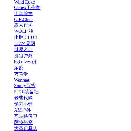
Wind Edge
Genex工作室
十年舵主
G.E.Chen
愚人作坊
WOLF 狼
小胖 CLUB
127名品网
世界名刀
孤狼户外
bgknives 俱
乐部
万马堂
Wanmat
Sunny百货
STO-装备社
老曹代购
铭刀小铺
AM户外
瓦尔特保卫
萨拉热窝
大圣玩具店