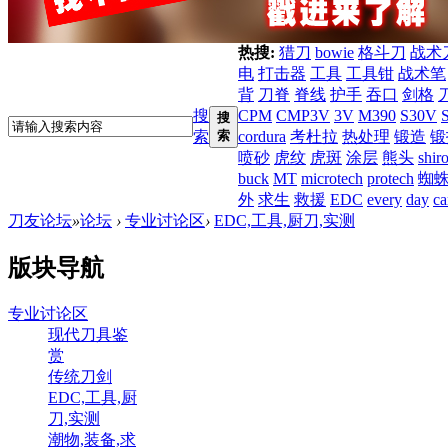
热搜:
猎刀
bowie
格斗刀
战术
电
打击器
工具
工具钳
战术笔
背
刀脊
脊线
护手
吞口
剑格
搜
CPM
CMP3V
3V
M390
S30V
搜
索
索
cordura
考杜拉
热处理
锻造
锻
喷砂
虎纹
虎斑
涂层
熊头
shir
buck
MT
microtech
protech
蜘
外
求生
救援
EDC
every
day
ca
刀友论坛
»
论坛
›
专业讨论区
›
EDC,工具,厨刀,实测
版块导航
专业讨论区
现代刀具鉴
赏
传统刀剑
EDC,工具,厨
刀,实测
潮物,装备,求