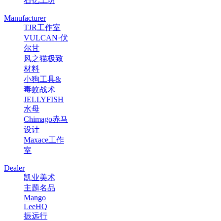
石亿工坊
Manufacturer
TJR工作室
VULCAN·伏
尔甘
风之猫极致
材料
小狗工具&
毒蚊战术
JELLYFISH
水母
Chimago赤马
设计
Maxace工作
室
Dealer
凯业美术
主题名品
Mango
LeeHQ
振远行