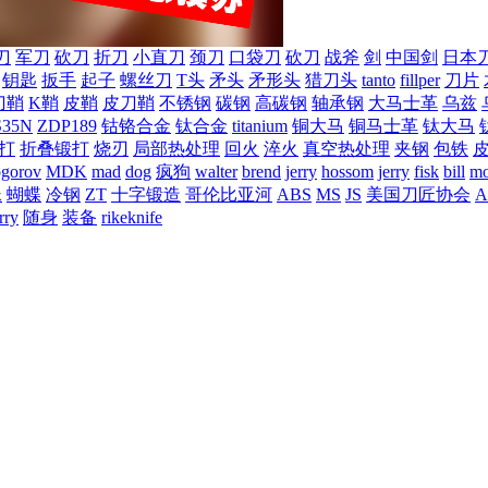
刀
军刀
砍刀
折刀
小直刀
颈刀
口袋刀
砍刀
战斧
剑
中国剑
日本
钥匙
扳手
起子
螺丝刀
T头
矛头
矛形头
猎刀头
tanto
fillper
刀片
刀鞘
K鞘
皮鞘
皮刀鞘
不锈钢
碳钢
高碳钢
轴承钢
大马士革
乌兹
S35N
ZDP189
钴铬合金
钛合金
titanium
铜大马
铜马士革
钛大马
打
折叠锻打
烧刃
局部热处理
回火
淬火
真空热处理
夹钢
包铁
ogorov
MDK
mad
dog
疯狗
walter
brend
jerry
hossom
jerry
fisk
bill
mo
蛛
蝴蝶
冷钢
ZT
十字锻造
哥伦比亚河
ABS
MS
JS
美国刀匠协会
A
rry
随身
装备
rikeknife