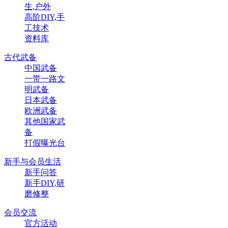
生,户外
高阶DIY,手
工技术
资料库
古代武备
中国武备
一带一路文
明武备
日本武备
欧洲武备
其他国家武
备
打假曝光台
新手与会员生活
新手问答
新手DIY,研
磨修整
会员交流
官方活动