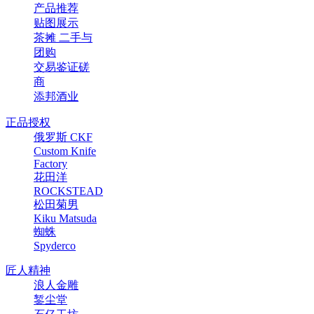
产品推荐
贴图展示
茶摊 二手与
团购
交易鉴证磋
商
添邦酒业
正品授权
俄罗斯 CKF
Custom Knife
Factory
花田洋
ROCKSTEAD
松田菊男
Kiku Matsuda
蜘蛛
Spyderco
匠人精神
浪人金雕
錾尘堂