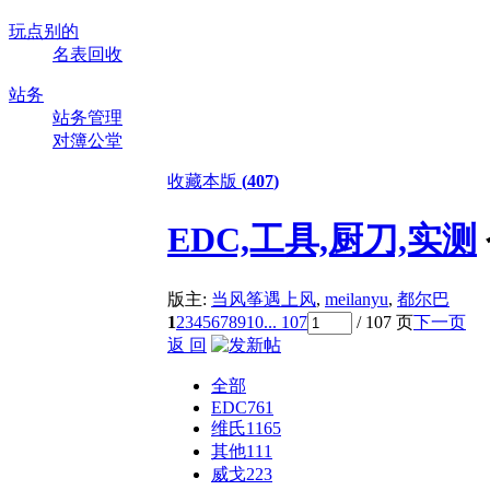
玩点别的
名表回收
站务
站务管理
对簿公堂
收藏本版
(
407
)
EDC,工具,厨刀,实测
版主:
当风筝遇上风
,
meilanyu
,
都尔巴
1
2
3
4
5
6
7
8
9
10
... 107
/ 107 页
下一页
返 回
全部
EDC
761
维氏
1165
其他
111
威戈
223