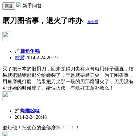
新手问答
回复
磨刀图省事，退火了咋办
看全部
#
1
鼓角争鸣
收藏
2014-2-24 20:19
买了把日本的旧厨刀，回来觉得刀尖有点弯就用锤子砸直，结
果就把贴钢那部分给砸裂了，于是就要磨刀尖，为了图省事，
用角磨机打磨，结果把刀尖那一段的刃部磨退火了，刀刃没有
刚开始的时候硬了。给位大侠，有啥好主意补救么！
#
2
蝴蝶凶猛
2014-2-24 20:48
磨短他！把变色的全部磨掉！！！！