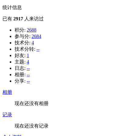
统计信息
已有
2917
人来访过
积分:
2688
参与分:
2684
技术分:
4
技术分转:
--
好友:
1
主题:
4
日志:
--
相册:
--
分享:
--
相册
现在还没有相册
记录
现在还没有记录