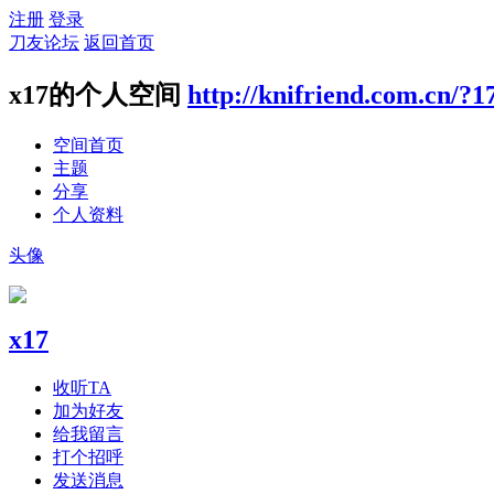
注册
登录
刀友论坛
返回首页
x17的个人空间
http://knifriend.com.cn/?1
空间首页
主题
分享
个人资料
头像
x17
收听TA
加为好友
给我留言
打个招呼
发送消息