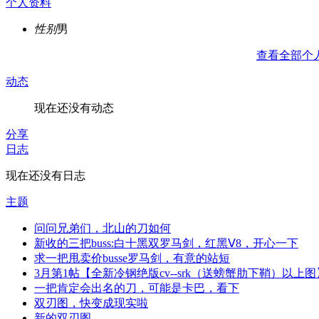
个人资料
性别
男
查看全部个
动态
现在还没有动态
分享
日志
现在还没有日志
主题
问问兄弟们，北山的刀如何
新收的三把buss:白十黑双罗马剑，红黑Ⅴ8，开心一下
求一把甩卖价busse罗马剑，有意的站短
3月第1帖【全新冷钢绝版cv--srk（送螃蟹肋下鞘）以上图
一把肯定会出名的刀，可能是卡巴，看下
双刃图，快变成现实啦
新的双刃图