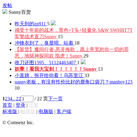
发帖
Sunny百货
昨天到的
zp911
5
感受十年前的战术，黑色+T头+轻量化 S&W SWHRT7T
军警战术直刀
Sunny
15
冲锋衣到了，臭显呗。
站着
18
【新货】魔间行者-恶灵挽歌，愿上帝宽恕你一切的罪
恶，地狱神探同款 指虎！
Sunny
29
收刀还图1595、511
24463407
1
妖孽！看我大宝剑！！！！！！
Sunny
13
小直跳，拆开给你看！
乌苏里江
33
sunny老板，有没有性价比好的鹿角口袋刀？
manboy123
10
1
2
3
4
.. 22
/ 22 页
下一页
首页
|
登录
|
注册
标准版
|
触屏版
|
电脑版
|
客户端
© Comsenz Inc.