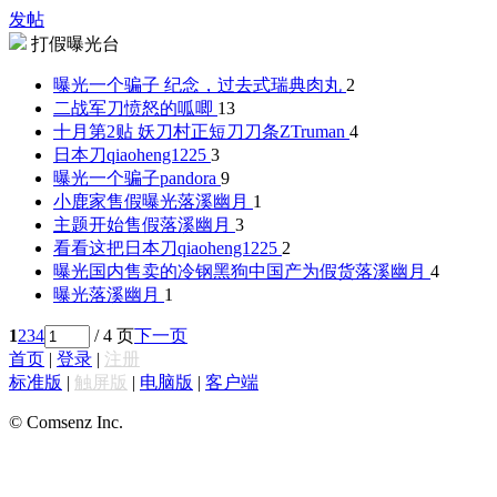
发帖
打假曝光台
曝光一个骗子 纪念，过去式
瑞典肉丸
2
二战军刀
愤怒的呱唧
13
十月第2贴 妖刀村正短刀刀条
ZTruman
4
日本刀
qiaoheng1225
3
曝光一个骗子
pandora
9
小鹿家售假曝光
落溪幽月
1
主题开始售假
落溪幽月
3
看看这把日本刀
qiaoheng1225
2
曝光国内售卖的冷钢黑狗中国产为假货
落溪幽月
4
曝光
落溪幽月
1
1
2
3
4
/ 4 页
下一页
首页
|
登录
|
注册
标准版
|
触屏版
|
电脑版
|
客户端
© Comsenz Inc.