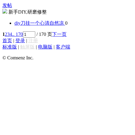
发帖
新手DIY,研磨修整
diy刀挂一个
心清自然凉
0
1
2
3
4
.. 170
/ 170 页
下一页
首页
|
登录
|
注册
标准版
|
触屏版
|
电脑版
|
客户端
© Comsenz Inc.