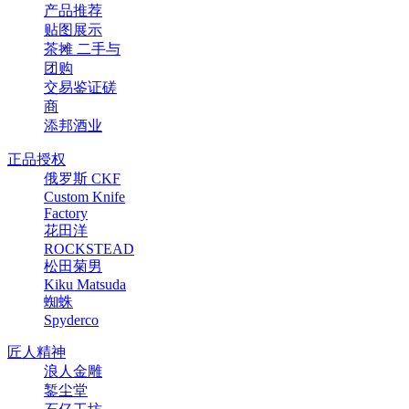
产品推荐
贴图展示
茶摊 二手与
团购
交易鉴证磋
商
添邦酒业
正品授权
俄罗斯 CKF
Custom Knife
Factory
花田洋
ROCKSTEAD
松田菊男
Kiku Matsuda
蜘蛛
Spyderco
匠人精神
浪人金雕
錾尘堂