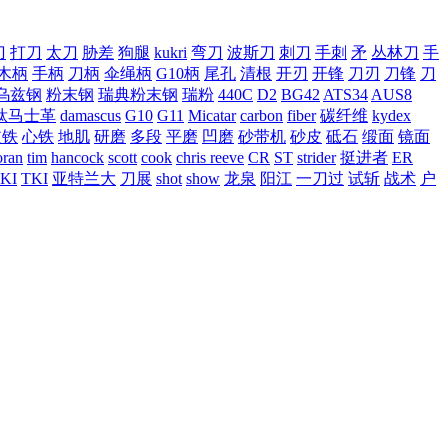
刀
打刀
太刀
胁差
狗腿
kukri
弯刀
波斯刀
刺刀
手刺
矛
丛林刀
手
木柄
手柄
刀柄
伞绳柄
G10柄
尾孔
清根
开刃
开锋
刀刃
刀锋
刀
乌兹钢
粉末钢
瑞典粉末钢
瑞粉
440C
D2
BG42
ATS34
AUS8
钛马士革
damascus
G10
G11
Micatar
carbon
fiber
碳纤维
kydex
皮铁
心铁
地肌
研磨
多段
平磨
凹磨
砂带机
砂皮
砥石
缎面
镜面
ran
tim
hancock
scott
cook
chris reeve
CR
ST
strider
挺进者
ER
KI
TKI
亚特兰大
刀展
shot
show
龙泉
阳江
一刀过
试斩
战术
户