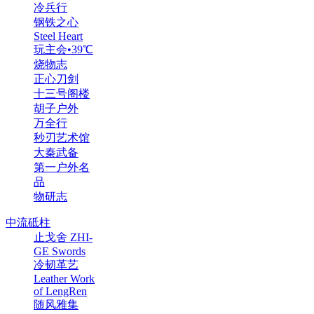
冷兵行
钢铁之心
Steel Heart
玩主会•39℃
烧物志
正心刀剑
十三号阁楼
胡子户外
万全行
秒刃艺术馆
大秦武备
第一户外名
品
物研志
中流砥柱
止戈舍 ZHI-
GE Swords
冷韧革艺
Leather Work
of LengRen
随风雅集