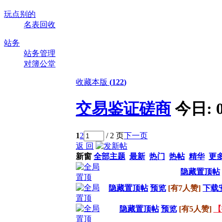
玩点别的
名表回收
站务
站务管理
对簿公堂
收藏本版
(
122
)
交易鉴证磋商
今日:
1
2
/ 2 页
下一页
返 回
新窗
全部主题
最新
热门
热帖
精华
更
隐藏置顶帖
隐藏置顶帖
预览
[有7人赞]
下载
隐藏置顶帖
预览
[有5人赞]
【