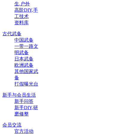
生,户外
高阶DIY,手
工技术
资料库
古代武备
中国武备
一带一路文
明武备
日本武备
欧洲武备
其他国家武
备
打假曝光台
新手与会员生活
新手问答
新手DIY,研
磨修整
会员交流
官方活动