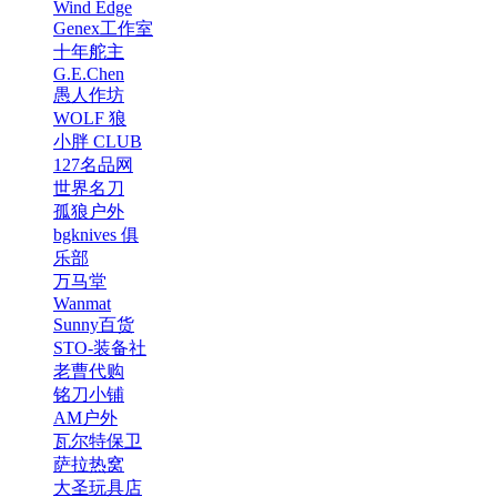
Wind Edge
Genex工作室
十年舵主
G.E.Chen
愚人作坊
WOLF 狼
小胖 CLUB
127名品网
世界名刀
孤狼户外
bgknives 俱
乐部
万马堂
Wanmat
Sunny百货
STO-装备社
老曹代购
铭刀小铺
AM户外
瓦尔特保卫
萨拉热窝
大圣玩具店