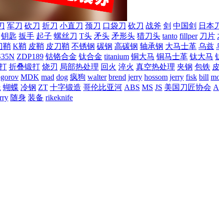
刀
军刀
砍刀
折刀
小直刀
颈刀
口袋刀
砍刀
战斧
剑
中国剑
日本
钥匙
扳手
起子
螺丝刀
T头
矛头
矛形头
猎刀头
tanto
fillper
刀片
刀鞘
K鞘
皮鞘
皮刀鞘
不锈钢
碳钢
高碳钢
轴承钢
大马士革
乌兹
S35N
ZDP189
钴铬合金
钛合金
titanium
铜大马
铜马士革
钛大马
打
折叠锻打
烧刃
局部热处理
回火
淬火
真空热处理
夹钢
包铁
ogorov
MDK
mad
dog
疯狗
walter
brend
jerry
hossom
jerry
fisk
bill
mo
蛛
蝴蝶
冷钢
ZT
十字锻造
哥伦比亚河
ABS
MS
JS
美国刀匠协会
A
rry
随身
装备
rikeknife