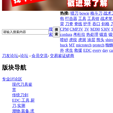
热搜:
猎刀
bowie
格斗刀
战术
电
打击器
工具
工具钳
战术笔
背
刀脊
脊线
护手
吞口
剑格
搜
CPM
CMP3V
3V
M390
S30V
搜
索
索
cordura
考杜拉
热处理
锻造
锻
喷砂
虎纹
虎斑
涂层
熊头
shir
buck
MT
microtech
protech
蜘
外
求生
救援
EDC
every
day
ca
刀友论坛
»
论坛
›
会员交流
›
交易鉴证磋商
版块导航
专业讨论区
现代刀具鉴
赏
传统刀剑
EDC,工具,厨
刀,实测
潮物,装备,求