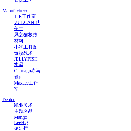
石亿工坊
Manufacturer
TJR工作室
VULCAN·伏
尔甘
风之猫极致
材料
小狗工具&
毒蚊战术
JELLYFISH
水母
Chimago赤马
设计
Maxace工作
室
Dealer
凯业美术
主题名品
Mango
LeeHQ
振远行