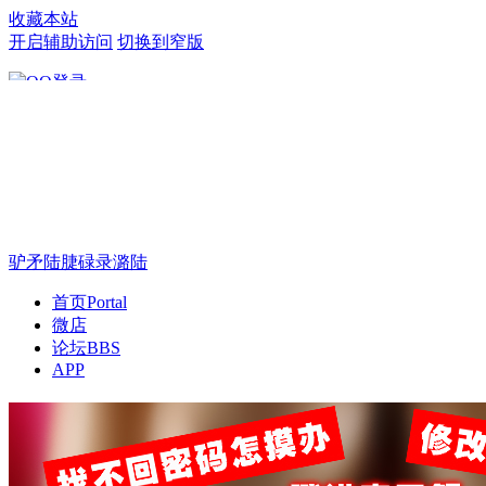
收藏本站
开启辅助访问
切换到窄版
只需一步，快速开始
驴矛陆脻碌录潞陆
首页
Portal
微店
论坛
BBS
APP