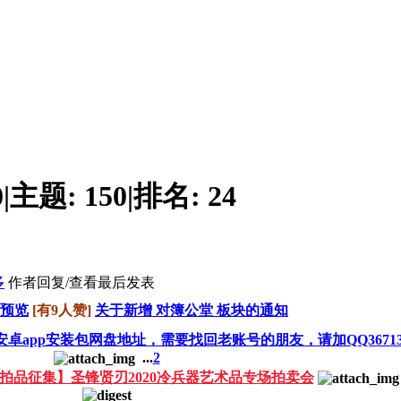
0
|
主题:
150
|
排名:
24
多
作者
回复/查看
最后发表
预览
[有9人赞]
关于新增 对簿公堂 板块的通知
安卓app安装包网盘地址，需要找回老账号的朋友，请加QQ36713
...
2
拍品征集】​圣锋贤刃2020冷兵器艺术品专场拍卖会