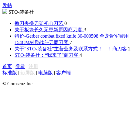
发帖
STO-装备社
撸刀夹撸刀架
初心刀艺
0
关于板块长久无更新原因
商刀客
3
特价-Gerber combat fixed knife 30-000598 全龙骨军警用
154CM材质战斗刀
商刀客
7
关于“STO-装备社”主营业务及联系方式！！！
商刀客
2
STO-装备社：“我来了”
商刀客
4
首页
|
登录
|
注册
标准版
|
触屏版
|
电脑版
|
客户端
© Comsenz Inc.