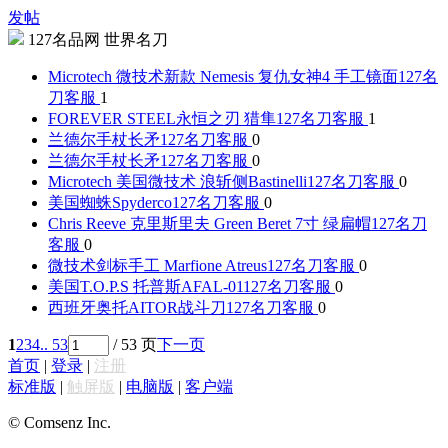
发帖
127名品网 世界名刀
Microtech 微技术新款 Nemesis 复仇女神4 手工镜面
127名
刀客服
1
FOREVER STEEL永恒之刃 猎隼
127名刀客服
1
兰德尔手杖长矛
127名刀客服
0
兰德尔手杖长矛
127名刀客服
0
Microtech 美国微技术 浪斩侧Bastinelli
127名刀客服
0
美国蜘蛛Spyderco
127名刀客服
0
Chris Reeve 克里斯里夫 Green Beret 7寸 绿扁帽
127名刀
客服
0
微技术剑标手工 Marfione Atreus
127名刀客服
0
美国T.O.P.S 托普斯AFAL-01
127名刀客服
0
西班牙奥托AITOR战斗刀
127名刀客服
0
1
2
3
4
.. 53
/ 53 页
下一页
首页
|
登录
|
注册
标准版
|
触屏版
|
电脑版
|
客户端
© Comsenz Inc.