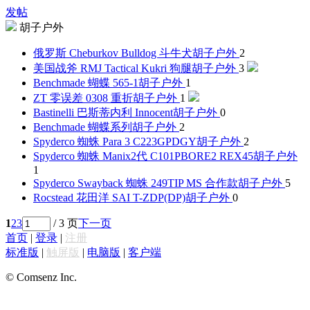
发帖
胡子户外
俄罗斯 Cheburkov Bulldog 斗牛犬
胡子户外
2
美国战斧 RMJ Tactical Kukri 狗腿
胡子户外
3
Benchmade 蝴蝶 565-1
胡子户外
1
ZT 零误差 0308 重折
胡子户外
1
Bastinelli 巴斯蒂内利 Innocent
胡子户外
0
Benchmade 蝴蝶系列
胡子户外
2
Spyderco 蜘蛛 Para 3 C223GPDGY
胡子户外
2
Spyderco 蜘蛛 Manix2代 C101PBORE2 REX45
胡子户外
1
Spyderco Swayback 蜘蛛 249TIP MS 合作款
胡子户外
5
Rocstead 花田洋 SAI T-ZDP(DP)
胡子户外
0
1
2
3
/ 3 页
下一页
首页
|
登录
|
注册
标准版
|
触屏版
|
电脑版
|
客户端
© Comsenz Inc.