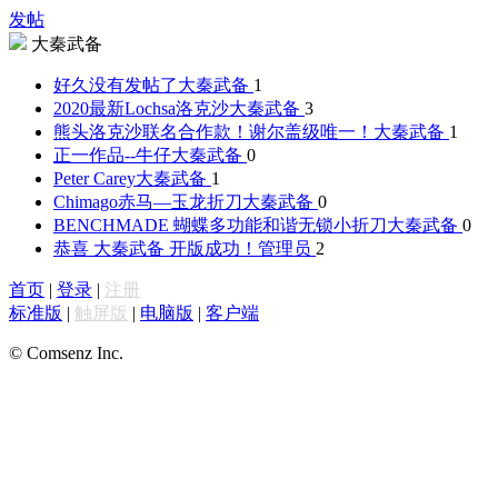
发帖
大秦武备
好久没有发帖了
大秦武备
1
2020最新Lochsa洛克沙
大秦武备
3
熊头洛克沙联名合作款！谢尔盖级唯一！
大秦武备
1
正一作品--牛仔
大秦武备
0
Peter Carey
大秦武备
1
Chimago赤马—玉龙折刀
大秦武备
0
BENCHMADE 蝴蝶多功能和谐无锁小折刀
大秦武备
0
恭喜 大秦武备 开版成功！
管理员
2
首页
|
登录
|
注册
标准版
|
触屏版
|
电脑版
|
客户端
© Comsenz Inc.