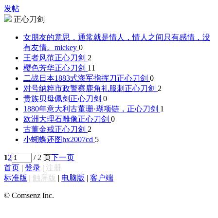
发帖
正心刀剑
女朋友的意思，通常就是情人，情人之间只有感情，没
有友情。
mickey
0
王者风范
正心刀剑
2
樱色芳华
正心刀剑
11
二战日本1883式海军指挥刀
正心刀剑
0
对号纳粹市政警察鹿角礼服刺
正心刀剑
2
贵族贝母佩剑
正心刀剑
0
1880年意大利古董珊·瑚项链，
正心刀剑
1
欧洲大理石雕像
正心刀剑
0
古董金戒
正心刀剑
2
小蝴蝶还图
hx2007cd
5
1
2
/ 2 页
下一页
首页
|
登录
|
注册
标准版
|
触屏版
|
电脑版
|
客户端
© Comsenz Inc.