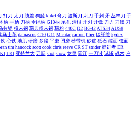
刀
打刀
太刀
胁差
狗腿
kukri
弯刀
波斯刀
刺刀
手刺
矛
丛林刀
手
木柄
手柄
刀柄
伞绳柄
G10柄
尾孔
清根
开刃
开锋
刀刃
刀锋
刀
乌兹钢
粉末钢
瑞典粉末钢
瑞粉
440C
D2
BG42
ATS34
AUS8
钛马士革
damascus
G10
G11
Micatar
carbon
fiber
碳纤维
kydex
皮铁
心铁
地肌
研磨
多段
平磨
凹磨
砂带机
砂皮
砥石
缎面
镜面
ran
tim
hancock
scott
cook
chris reeve
CR
ST
strider
挺进者
ER
KI
TKI
亚特兰大
刀展
shot
show
龙泉
阳江
一刀过
试斩
战术
户