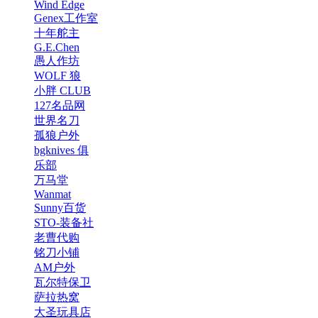
Wind Edge
Genex工作室
十年舵主
G.E.Chen
愚人作坊
WOLF 狼
小胖 CLUB
127名品网
世界名刀
孤狼户外
bgknives 俱
乐部
万马堂
Wanmat
Sunny百货
STO-装备社
老曹代购
铭刀小铺
AM户外
瓦尔特保卫
萨拉热窝
大圣玩具店