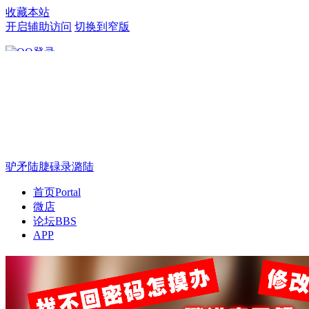
收藏本站
开启辅助访问
切换到窄版
只需一步，快速开始
驴矛陆脻碌录潞陆
首页
Portal
微店
论坛
BBS
APP