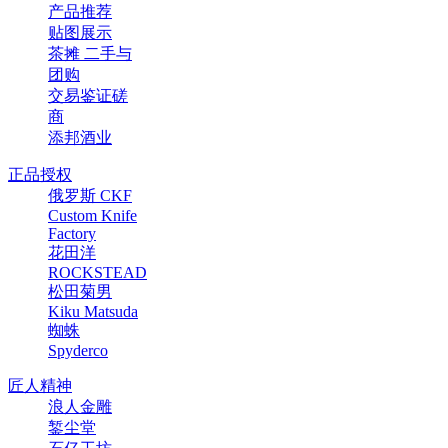
产品推荐
贴图展示
茶摊 二手与
团购
交易鉴证磋
商
添邦酒业
正品授权
俄罗斯 CKF
Custom Knife
Factory
花田洋
ROCKSTEAD
松田菊男
Kiku Matsuda
蜘蛛
Spyderco
匠人精神
浪人金雕
錾尘堂