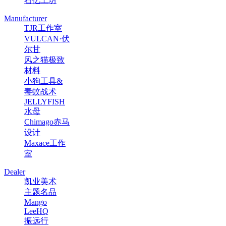
石亿工坊
Manufacturer
TJR工作室
VULCAN·伏
尔甘
风之猫极致
材料
小狗工具&
毒蚊战术
JELLYFISH
水母
Chimago赤马
设计
Maxace工作
室
Dealer
凯业美术
主题名品
Mango
LeeHQ
振远行