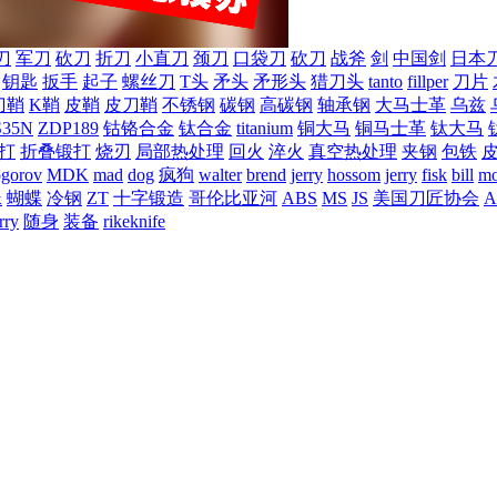
刀
军刀
砍刀
折刀
小直刀
颈刀
口袋刀
砍刀
战斧
剑
中国剑
日本
钥匙
扳手
起子
螺丝刀
T头
矛头
矛形头
猎刀头
tanto
fillper
刀片
刀鞘
K鞘
皮鞘
皮刀鞘
不锈钢
碳钢
高碳钢
轴承钢
大马士革
乌兹
S35N
ZDP189
钴铬合金
钛合金
titanium
铜大马
铜马士革
钛大马
打
折叠锻打
烧刃
局部热处理
回火
淬火
真空热处理
夹钢
包铁
ogorov
MDK
mad
dog
疯狗
walter
brend
jerry
hossom
jerry
fisk
bill
mo
蛛
蝴蝶
冷钢
ZT
十字锻造
哥伦比亚河
ABS
MS
JS
美国刀匠协会
A
rry
随身
装备
rikeknife