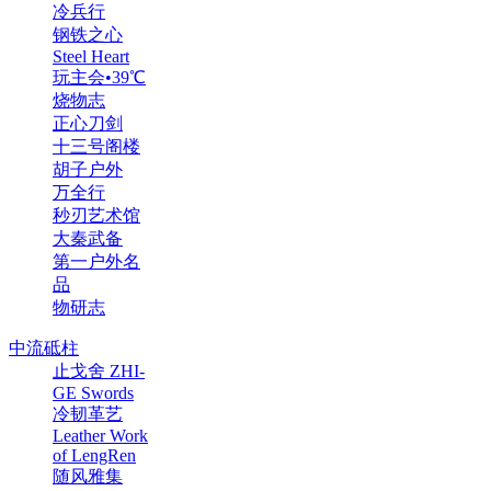
冷兵行
钢铁之心
Steel Heart
玩主会•39℃
烧物志
正心刀剑
十三号阁楼
胡子户外
万全行
秒刃艺术馆
大秦武备
第一户外名
品
物研志
中流砥柱
止戈舍 ZHI-
GE Swords
冷韧革艺
Leather Work
of LengRen
随风雅集