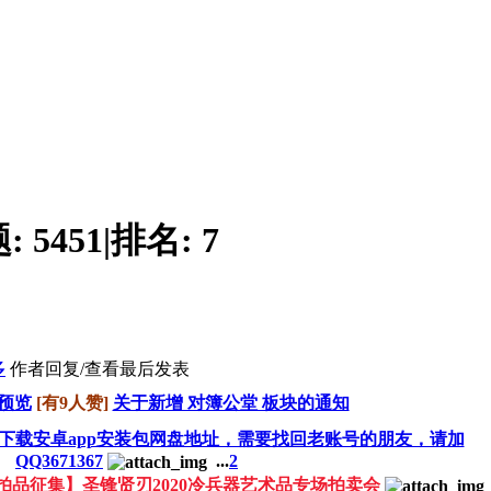
题:
5451
|
排名:
7
多
作者
回复/查看
最后发表
预览
[有9人赞]
关于新增 对簿公堂 板块的通知
下载安卓app安装包网盘地址，需要找回老账号的朋友，请加
QQ3671367
...
2
拍品征集】​圣锋贤刃2020冷兵器艺术品专场拍卖会