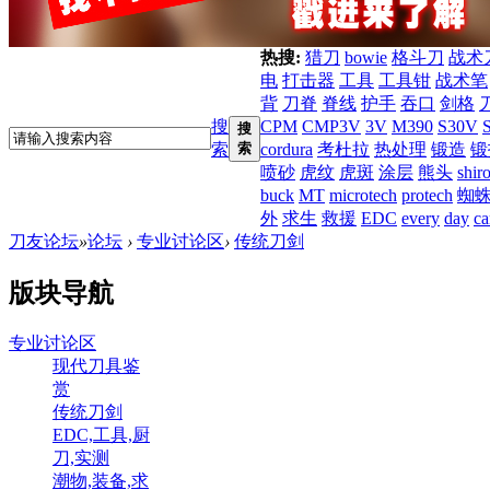
热搜:
猎刀
bowie
格斗刀
战术
电
打击器
工具
工具钳
战术笔
背
刀脊
脊线
护手
吞口
剑格
搜
CPM
CMP3V
3V
M390
S30V
搜
索
索
cordura
考杜拉
热处理
锻造
锻
喷砂
虎纹
虎斑
涂层
熊头
shir
buck
MT
microtech
protech
蜘
外
求生
救援
EDC
every
day
ca
刀友论坛
»
论坛
›
专业讨论区
›
传统刀剑
版块导航
专业讨论区
现代刀具鉴
赏
传统刀剑
EDC,工具,厨
刀,实测
潮物,装备,求