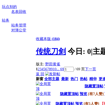
玩点别的
名表回收
站务
站务管理
对簿公堂
收藏本版
(
184
)
传统刀剑
今日:
0
|
主
版主:
野田黄雀
1
2
3
4
5
6
7
8
9
10
... 69
/ 69 页
下一页
返 回
新窗
全部主题
最新
热门
热帖
精华
更
隐藏置顶帖
隐藏置顶帖
预览
[有7人赞]
隐藏置顶帖
预览
[有5人赞]
【