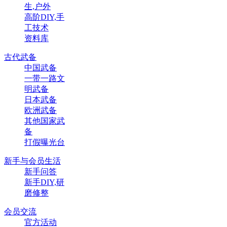
生,户外
高阶DIY,手
工技术
资料库
古代武备
中国武备
一带一路文
明武备
日本武备
欧洲武备
其他国家武
备
打假曝光台
新手与会员生活
新手问答
新手DIY,研
磨修整
会员交流
官方活动